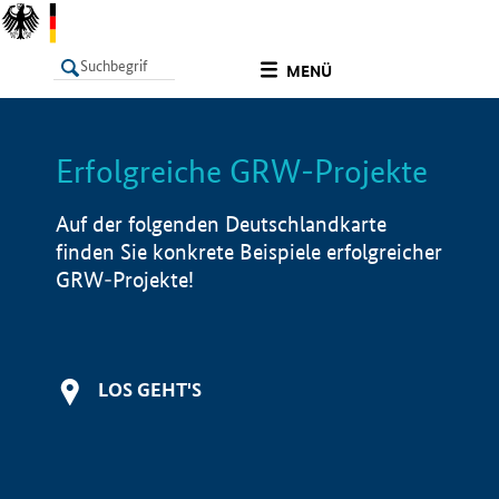
undefined
MENÜ
Erfolgreiche GRW-Projekte
LISTE
Filter
Info
Auf der folgenden Deutschlandkarte
finden Sie konkrete Beispiele erfolgreicher
GRW-Projekte!
LOS GEHT'S