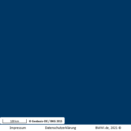
100 km
© Geobasis-DE / BKG 2015
Impressum
Datenschutzerklärung
BMWi.de, 2021 ©