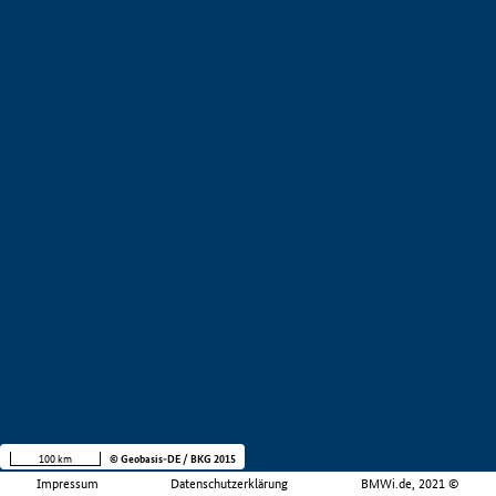
100 km
© Geobasis-DE / BKG 2015
Impressum
Datenschutzerklärung
BMWi.de, 2021 ©