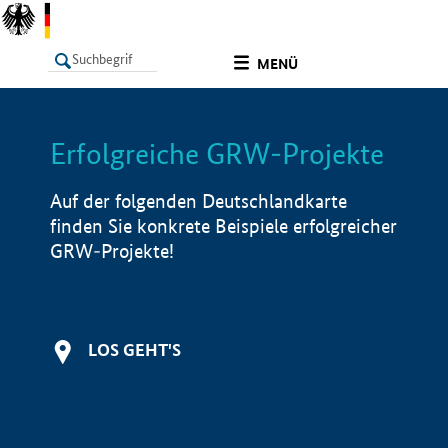
undefined
MENÜ
Erfolgreiche GRW-Projekte
LISTE
Filter
Info
Auf der folgenden Deutschlandkarte
finden Sie konkrete Beispiele erfolgreicher
GRW-Projekte!
LOS GEHT'S