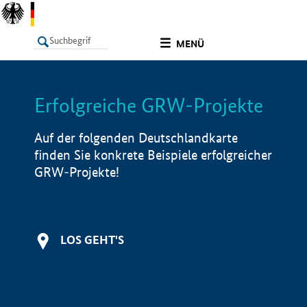
undefined
MENÜ
Erfolgreiche GRW-Projekte
LISTE
Filter
Info
Auf der folgenden Deutschlandkarte
finden Sie konkrete Beispiele erfolgreicher
GRW-Projekte!
LOS GEHT'S