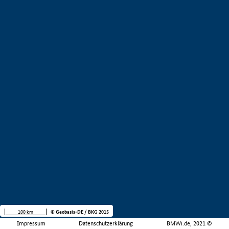
100 km
© Geobasis-DE / BKG 2015
Impressum
Datenschutzerklärung
BMWi.de, 2021 ©