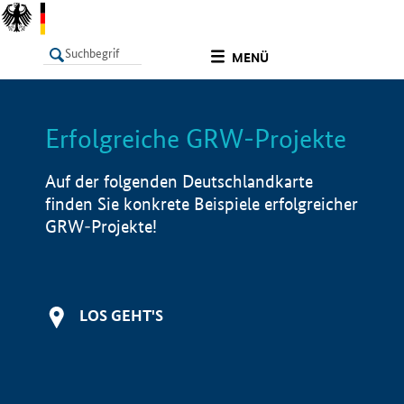
undefined
MENÜ
Erfolgreiche GRW-Projekte
LISTE
Filter
Info
Auf der folgenden Deutschlandkarte
finden Sie konkrete Beispiele erfolgreicher
GRW-Projekte!
LOS GEHT'S