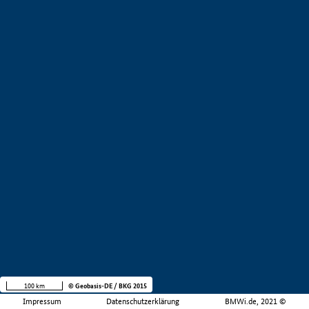
100 km
© Geobasis-DE / BKG 2015
Impressum
Datenschutzerklärung
BMWi.de, 2021 ©