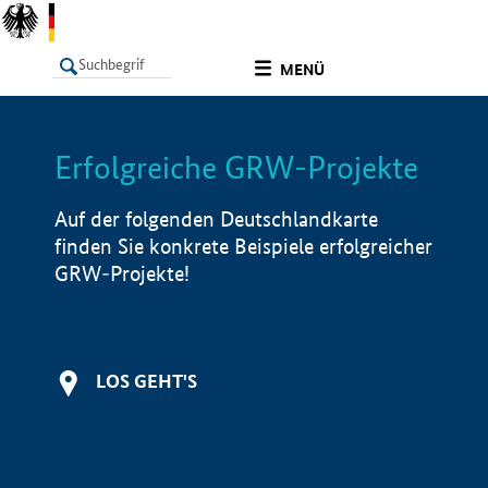
undefined
MENÜ
Erfolgreiche GRW-Projekte
LISTE
Filter
Info
Auf der folgenden Deutschlandkarte
finden Sie konkrete Beispiele erfolgreicher
GRW-Projekte!
LOS GEHT'S