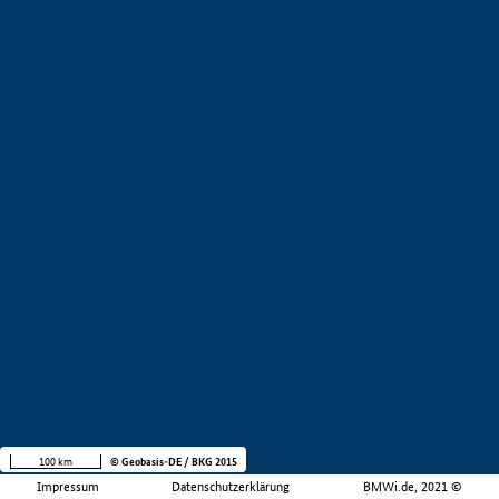
100 km
© Geobasis-DE / BKG 2015
Impressum
Datenschutzerklärung
BMWi.de, 2021 ©