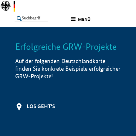
undefined
MENÜ
Erfolgreiche GRW-Projekte
LISTE
Filter
Info
Auf der folgenden Deutschlandkarte
finden Sie konkrete Beispiele erfolgreicher
GRW-Projekte!
LOS GEHT'S