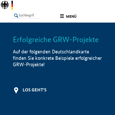
undefined
MENÜ
Erfolgreiche GRW-Projekte
LISTE
Filter
Info
Auf der folgenden Deutschlandkarte
finden Sie konkrete Beispiele erfolgreicher
GRW-Projekte!
LOS GEHT'S