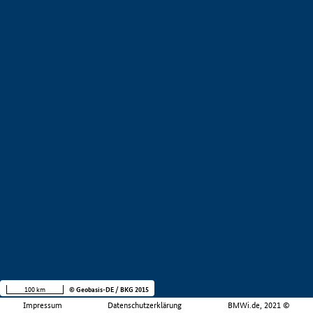
100 km
© Geobasis-DE / BKG 2015
Impressum
Datenschutzerklärung
BMWi.de, 2021 ©