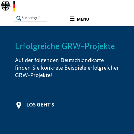
undefined
MENÜ
Erfolgreiche GRW-Projekte
LISTE
Filter
Info
Auf der folgenden Deutschlandkarte
finden Sie konkrete Beispiele erfolgreicher
GRW-Projekte!
LOS GEHT'S