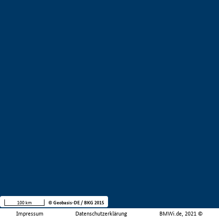
100 km
© Geobasis-DE / BKG 2015
Impressum
Datenschutzerklärung
BMWi.de, 2021 ©