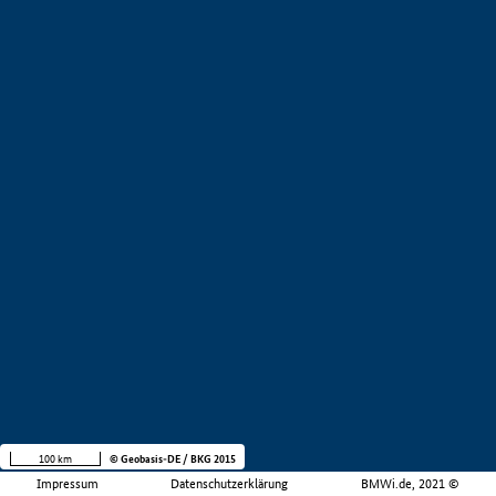
100 km
© Geobasis-DE / BKG 2015
Impressum
Datenschutzerklärung
BMWi.de, 2021 ©