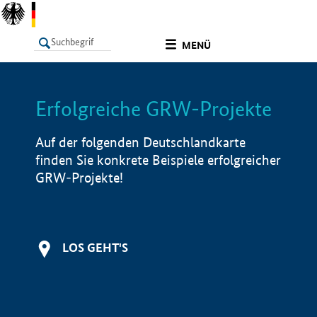
undefined
MENÜ
Erfolgreiche GRW-Projekte
LISTE
Filter
Info
Auf der folgenden Deutschlandkarte
finden Sie konkrete Beispiele erfolgreicher
GRW-Projekte!
LOS GEHT'S