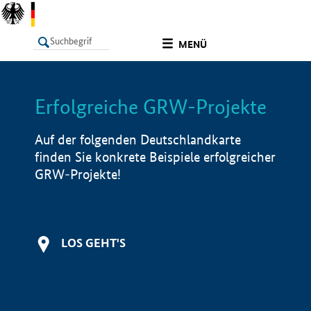
undefined
MENÜ
Erfolgreiche GRW-Projekte
LISTE
Filter
Info
Auf der folgenden Deutschlandkarte
finden Sie konkrete Beispiele erfolgreicher
GRW-Projekte!
LOS GEHT'S