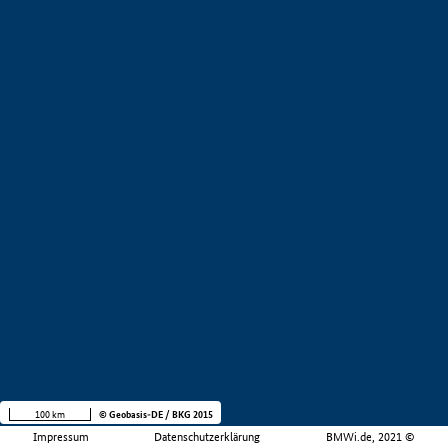
100 km
© Geobasis-DE / BKG 2015
Impressum
Datenschutzerklärung
BMWi.de, 2021 ©