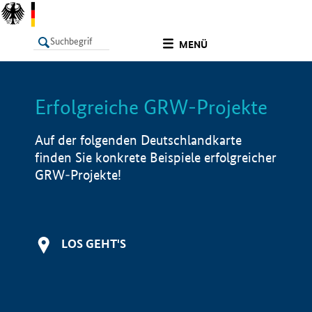
undefined
MENÜ
Erfolgreiche GRW-Projekte
LISTE
Filter
Info
Auf der folgenden Deutschlandkarte
finden Sie konkrete Beispiele erfolgreicher
GRW-Projekte!
LOS GEHT'S