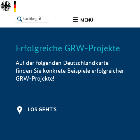
undefined
MENÜ
Erfolgreiche GRW-Projekte
LISTE
Filter
Info
Auf der folgenden Deutschlandkarte
finden Sie konkrete Beispiele erfolgreicher
GRW-Projekte!
LOS GEHT'S