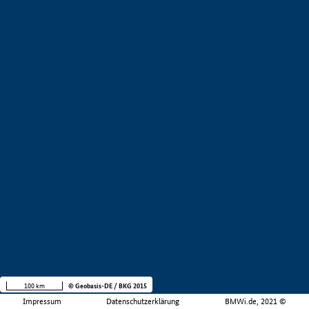
100 km
© Geobasis-DE / BKG 2015
Impressum
Datenschutzerklärung
BMWi.de, 2021 ©