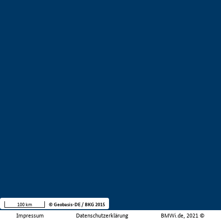
100 km
© Geobasis-DE / BKG 2015
Impressum
Datenschutzerklärung
BMWi.de, 2021 ©