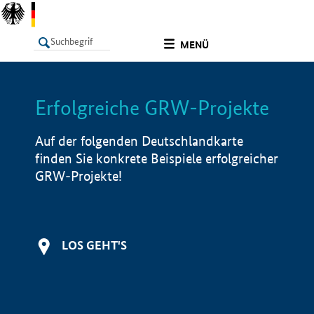
undefined
MENÜ
Erfolgreiche GRW-Projekte
LISTE
Filter
Info
Auf der folgenden Deutschlandkarte
finden Sie konkrete Beispiele erfolgreicher
GRW-Projekte!
LOS GEHT'S