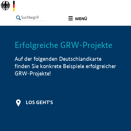
undefined
MENÜ
Erfolgreiche GRW-Projekte
LISTE
Filter
Info
Auf der folgenden Deutschlandkarte
finden Sie konkrete Beispiele erfolgreicher
GRW-Projekte!
LOS GEHT'S