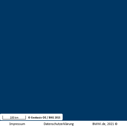
100 km
© Geobasis-DE / BKG 2015
Impressum
Datenschutzerklärung
BMWi.de, 2021 ©