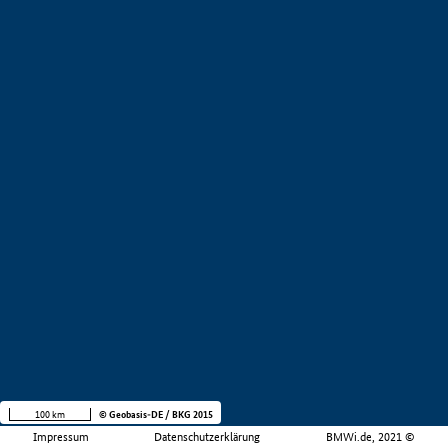
100 km
© Geobasis-DE / BKG 2015
Impressum
Datenschutzerklärung
BMWi.de, 2021 ©