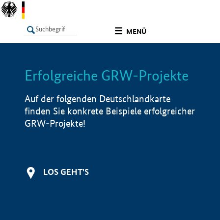
undefined
MENÜ
Erfolgreiche GRW-Projekte
LISTE
Filter
Info
Auf der folgenden Deutschlandkarte
finden Sie konkrete Beispiele erfolgreicher
GRW-Projekte!
LOS GEHT'S