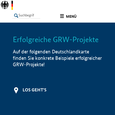
undefined
MENÜ
Erfolgreiche GRW-Projekte
LISTE
Filter
Info
Auf der folgenden Deutschlandkarte
finden Sie konkrete Beispiele erfolgreicher
GRW-Projekte!
LOS GEHT'S