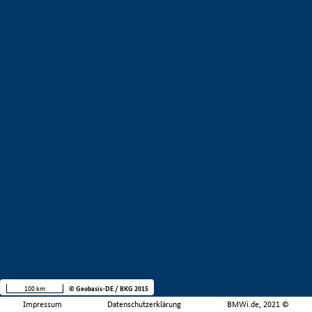
100 km
© Geobasis-DE / BKG 2015
Impressum
Datenschutzerklärung
BMWi.de, 2021 ©