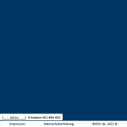
100 km
© Geobasis-DE / BKG 2015
Impressum
Datenschutzerklärung
BMWi.de, 2021 ©