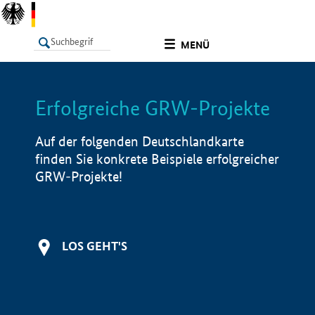
undefined
MENÜ
Erfolgreiche GRW-Projekte
LISTE
Filter
Info
Auf der folgenden Deutschlandkarte
finden Sie konkrete Beispiele erfolgreicher
GRW-Projekte!
LOS GEHT'S