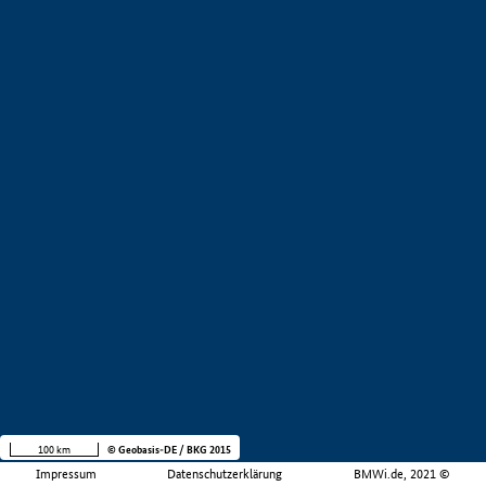
100 km
© Geobasis-DE / BKG 2015
Impressum
Datenschutzerklärung
BMWi.de, 2021 ©