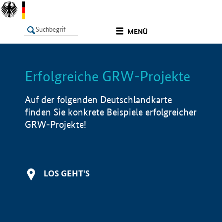
undefined
MENÜ
Erfolgreiche GRW-Projekte
LISTE
Filter
Info
Auf der folgenden Deutschlandkarte
finden Sie konkrete Beispiele erfolgreicher
GRW-Projekte!
LOS GEHT'S