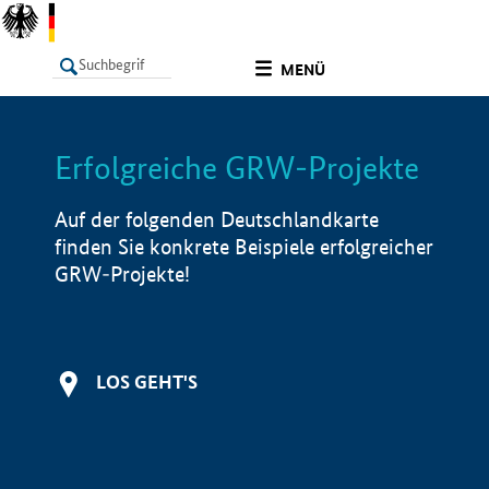
undefined
MENÜ
Erfolgreiche GRW-Projekte
LISTE
Filter
Info
Auf der folgenden Deutschlandkarte
finden Sie konkrete Beispiele erfolgreicher
GRW-Projekte!
LOS GEHT'S