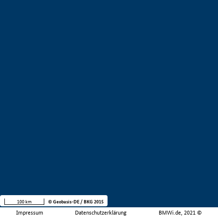
100 km
© Geobasis-DE / BKG 2015
Impressum
Datenschutzerklärung
BMWi.de, 2021 ©