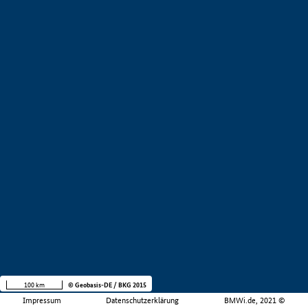
100 km
© Geobasis-DE / BKG 2015
Impressum
Datenschutzerklärung
BMWi.de, 2021 ©