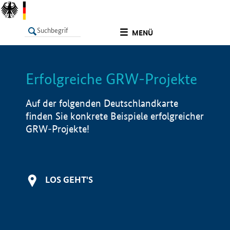
undefined
MENÜ
Erfolgreiche GRW-Projekte
LISTE
Filter
Info
Auf der folgenden Deutschlandkarte
finden Sie konkrete Beispiele erfolgreicher
GRW-Projekte!
LOS GEHT'S