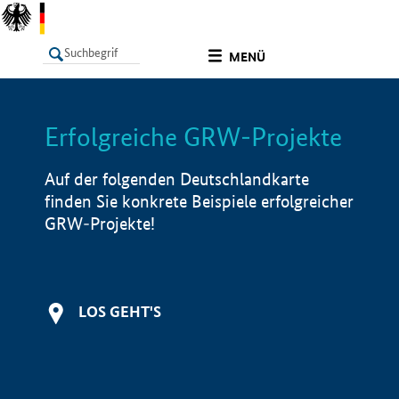
undefined
MENÜ
Erfolgreiche GRW-Projekte
LISTE
Filter
Info
Auf der folgenden Deutschlandkarte
finden Sie konkrete Beispiele erfolgreicher
GRW-Projekte!
LOS GEHT'S