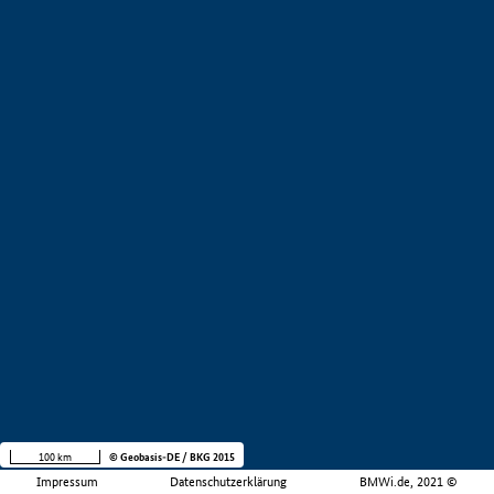
100 km
© Geobasis-DE / BKG 2015
Impressum
Datenschutzerklärung
BMWi.de, 2021 ©