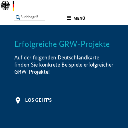
undefined
MENÜ
Erfolgreiche GRW-Projekte
LISTE
Filter
Info
Auf der folgenden Deutschlandkarte
finden Sie konkrete Beispiele erfolgreicher
GRW-Projekte!
LOS GEHT'S