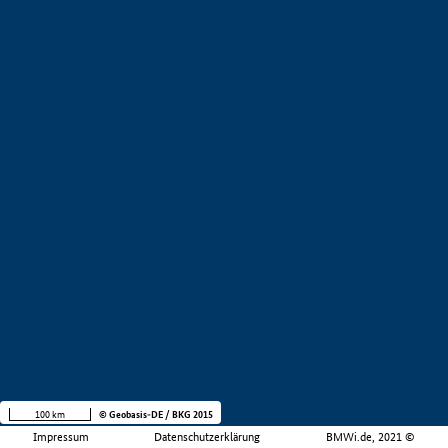
100 km
© Geobasis-DE / BKG 2015
Impressum
Datenschutzerklärung
BMWi.de, 2021 ©