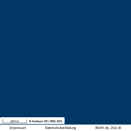
100 km
© Geobasis-DE / BKG 2015
Impressum
Datenschutzerklärung
BMWi.de, 2021 ©