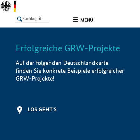
undefined
MENÜ
Erfolgreiche GRW-Projekte
LISTE
Filter
Info
Auf der folgenden Deutschlandkarte
finden Sie konkrete Beispiele erfolgreicher
GRW-Projekte!
LOS GEHT'S