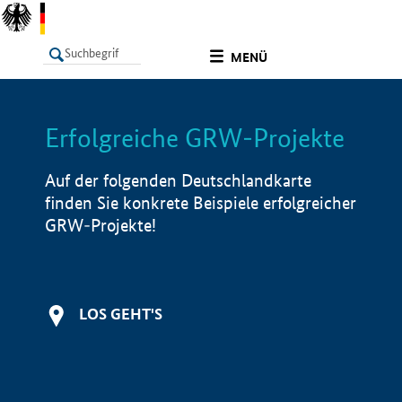
undefined
MENÜ
Erfolgreiche GRW-Projekte
LISTE
Filter
Info
Auf der folgenden Deutschlandkarte
finden Sie konkrete Beispiele erfolgreicher
GRW-Projekte!
LOS GEHT'S