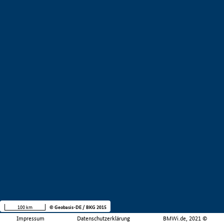
100 km
© Geobasis-DE / BKG 2015
Impressum
Datenschutzerklärung
BMWi.de, 2021 ©