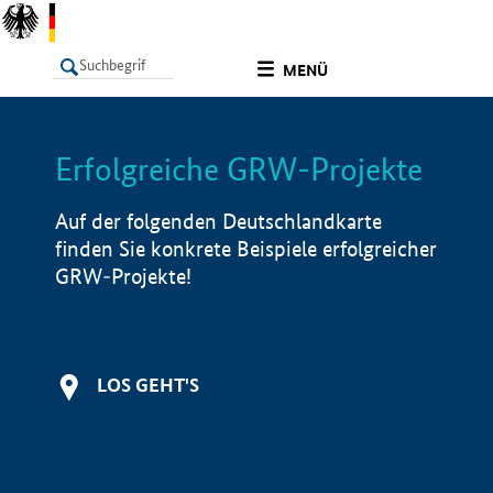
undefined
MENÜ
Erfolgreiche GRW-Projekte
LISTE
Filter
Info
Auf der folgenden Deutschlandkarte
finden Sie konkrete Beispiele erfolgreicher
GRW-Projekte!
LOS GEHT'S