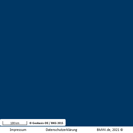
100 km
© Geobasis-DE / BKG 2015
Impressum
Datenschutzerklärung
BMWi.de, 2021 ©