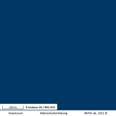
100 km
© Geobasis-DE / BKG 2015
Impressum
Datenschutzerklärung
BMWi.de, 2021 ©