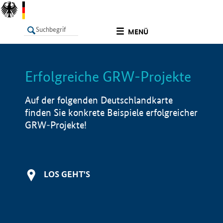
undefined
MENÜ
Erfolgreiche GRW-Projekte
LISTE
Filter
Info
Auf der folgenden Deutschlandkarte
finden Sie konkrete Beispiele erfolgreicher
GRW-Projekte!
LOS GEHT'S