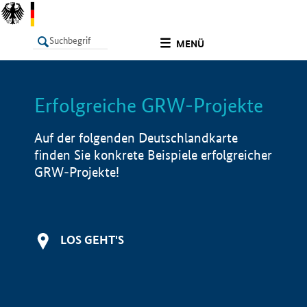
undefined
MENÜ
Erfolgreiche GRW-Projekte
LISTE
Filter
Info
Auf der folgenden Deutschlandkarte
finden Sie konkrete Beispiele erfolgreicher
GRW-Projekte!
LOS GEHT'S