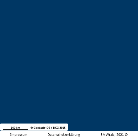
100 km
© Geobasis-DE / BKG 2015
Impressum
Datenschutzerklärung
BMWi.de, 2021 ©