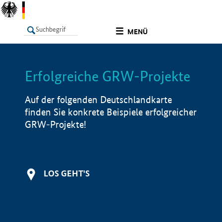
undefined
MENÜ
Erfolgreiche GRW-Projekte
LISTE
Filter
Info
Auf der folgenden Deutschlandkarte
finden Sie konkrete Beispiele erfolgreicher
GRW-Projekte!
LOS GEHT'S