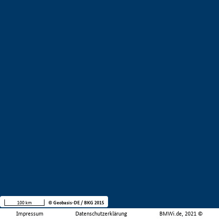
100 km
© Geobasis-DE / BKG 2015
Impressum
Datenschutzerklärung
BMWi.de, 2021 ©