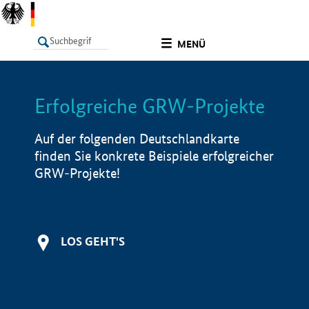
undefined
MENÜ
Erfolgreiche GRW-Projekte
LISTE
Filter
Info
Auf der folgenden Deutschlandkarte
finden Sie konkrete Beispiele erfolgreicher
GRW-Projekte!
LOS GEHT'S