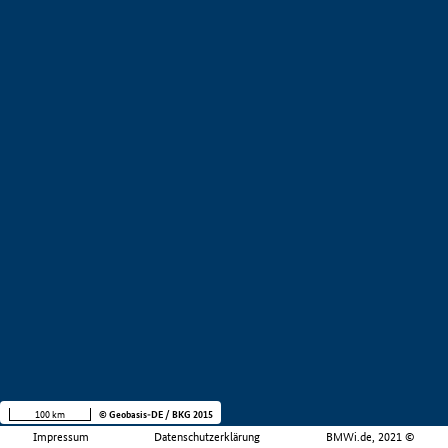
100 km
© Geobasis-DE / BKG 2015
Impressum
Datenschutzerklärung
BMWi.de, 2021 ©