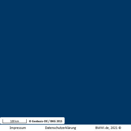
100 km
© Geobasis-DE / BKG 2015
Impressum
Datenschutzerklärung
BMWi.de, 2021 ©