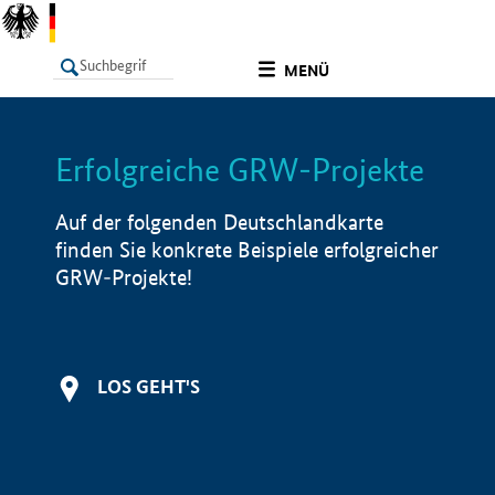
undefined
MENÜ
Erfolgreiche GRW-Projekte
LISTE
Filter
Info
Auf der folgenden Deutschlandkarte
finden Sie konkrete Beispiele erfolgreicher
GRW-Projekte!
LOS GEHT'S