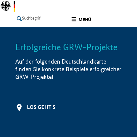
undefined
MENÜ
Erfolgreiche GRW-Projekte
LISTE
Filter
Info
Auf der folgenden Deutschlandkarte
finden Sie konkrete Beispiele erfolgreicher
GRW-Projekte!
LOS GEHT'S