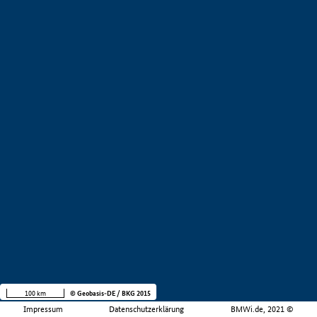
100 km
© Geobasis-DE / BKG 2015
Impressum
Datenschutzerklärung
BMWi.de, 2021 ©