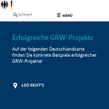
undefined
MENÜ
Erfolgreiche GRW-Projekte
LISTE
Filter
Info
Auf der folgenden Deutschlandkarte
finden Sie konkrete Beispiele erfolgreicher
GRW-Projekte!
LOS GEHT'S