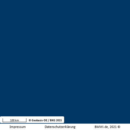
100 km
© Geobasis-DE / BKG 2015
Impressum
Datenschutzerklärung
BMWi.de, 2021 ©