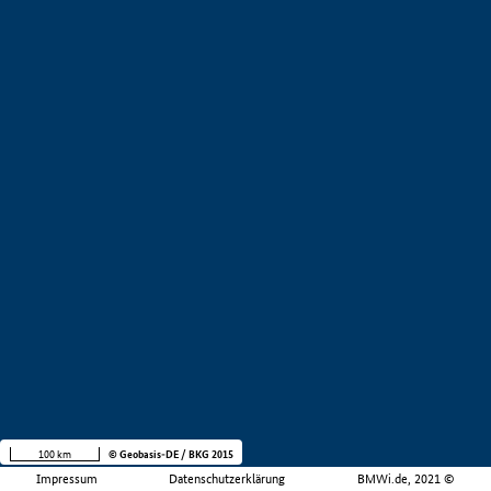
100 km
© Geobasis-DE / BKG 2015
Impressum
Datenschutzerklärung
BMWi.de, 2021 ©