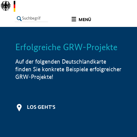
undefined
MENÜ
Erfolgreiche GRW-Projekte
LISTE
Filter
Info
Auf der folgenden Deutschlandkarte
finden Sie konkrete Beispiele erfolgreicher
GRW-Projekte!
LOS GEHT'S