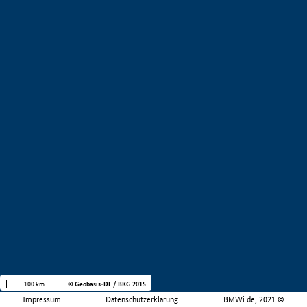
100 km
© Geobasis-DE / BKG 2015
Impressum
Datenschutzerklärung
BMWi.de, 2021 ©