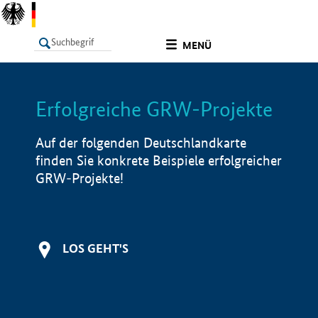
undefined
MENÜ
Erfolgreiche GRW-Projekte
LISTE
Filter
Info
Auf der folgenden Deutschlandkarte
finden Sie konkrete Beispiele erfolgreicher
GRW-Projekte!
LOS GEHT'S