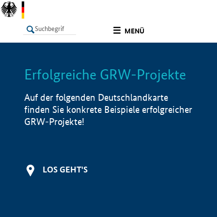
undefined
MENÜ
Erfolgreiche GRW-Projekte
LISTE
Filter
Info
Auf der folgenden Deutschlandkarte
finden Sie konkrete Beispiele erfolgreicher
GRW-Projekte!
LOS GEHT'S