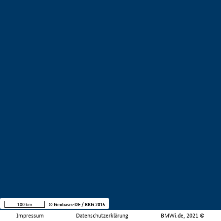
100 km
© Geobasis-DE / BKG 2015
Impressum
Datenschutzerklärung
BMWi.de, 2021 ©