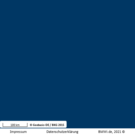
100 km
© Geobasis-DE / BKG 2015
Impressum
Datenschutzerklärung
BMWi.de, 2021 ©