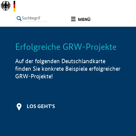
undefined
MENÜ
Erfolgreiche GRW-Projekte
LISTE
Filter
Info
Auf der folgenden Deutschlandkarte
finden Sie konkrete Beispiele erfolgreicher
GRW-Projekte!
LOS GEHT'S