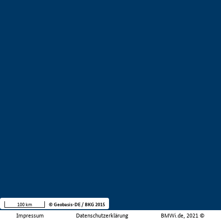
100 km
© Geobasis-DE / BKG 2015
Impressum
Datenschutzerklärung
BMWi.de, 2021 ©