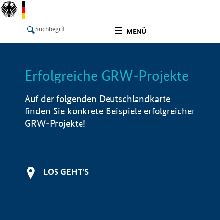
undefined
MENÜ
Erfolgreiche GRW-Projekte
LISTE
Filter
Info
Auf der folgenden Deutschlandkarte
finden Sie konkrete Beispiele erfolgreicher
GRW-Projekte!
LOS GEHT'S