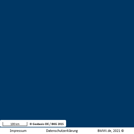
100 km
© Geobasis-DE / BKG 2015
Impressum
Datenschutzerklärung
BMWi.de, 2021 ©