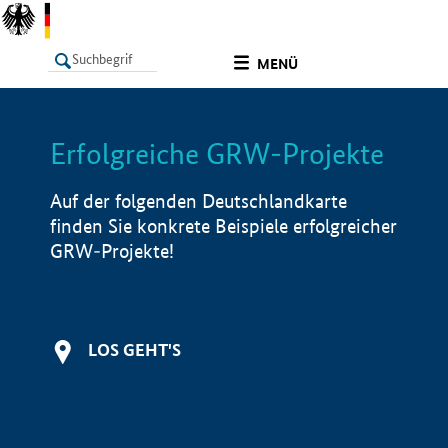
undefined
MENÜ
Erfolgreiche GRW-Projekte
LISTE
Filter
Info
Auf der folgenden Deutschlandkarte
finden Sie konkrete Beispiele erfolgreicher
GRW-Projekte!
LOS GEHT'S