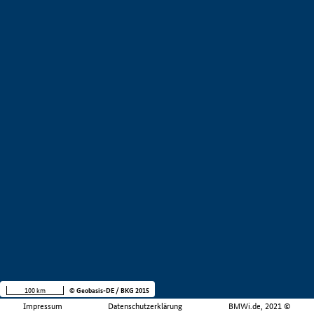
100 km
© Geobasis-DE / BKG 2015
Impressum
Datenschutzerklärung
BMWi.de, 2021 ©