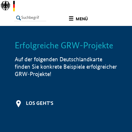
undefined
MENÜ
Erfolgreiche GRW-Projekte
LISTE
Filter
Info
Auf der folgenden Deutschlandkarte
finden Sie konkrete Beispiele erfolgreicher
GRW-Projekte!
LOS GEHT'S