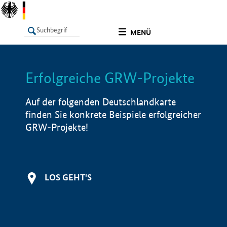
undefined
MENÜ
Erfolgreiche GRW-Projekte
LISTE
Filter
Info
Auf der folgenden Deutschlandkarte
finden Sie konkrete Beispiele erfolgreicher
GRW-Projekte!
LOS GEHT'S