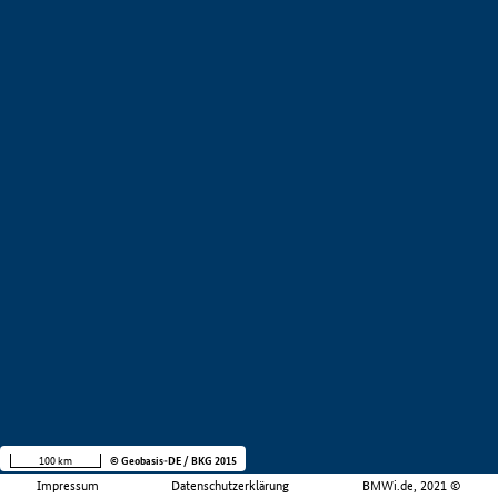
100 km
© Geobasis-DE / BKG 2015
Impressum
Datenschutzerklärung
BMWi.de, 2021 ©