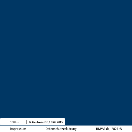
100 km
© Geobasis-DE / BKG 2015
Impressum
Datenschutzerklärung
BMWi.de, 2021 ©