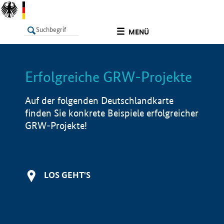
undefined
MENÜ
Erfolgreiche GRW-Projekte
LISTE
Filter
Info
Auf der folgenden Deutschlandkarte
finden Sie konkrete Beispiele erfolgreicher
GRW-Projekte!
LOS GEHT'S