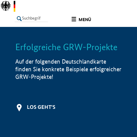
undefined
MENÜ
Erfolgreiche GRW-Projekte
LISTE
Filter
Info
Auf der folgenden Deutschlandkarte
finden Sie konkrete Beispiele erfolgreicher
GRW-Projekte!
LOS GEHT'S