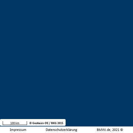
100 km
© Geobasis-DE / BKG 2015
Impressum
Datenschutzerklärung
BMWi.de, 2021 ©