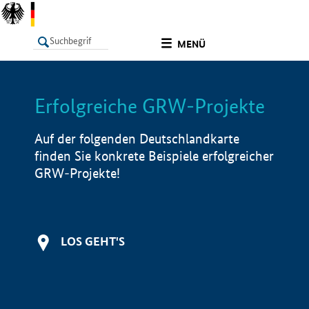
undefined
MENÜ
Erfolgreiche GRW-Projekte
LISTE
Filter
Info
Auf der folgenden Deutschlandkarte
finden Sie konkrete Beispiele erfolgreicher
GRW-Projekte!
LOS GEHT'S