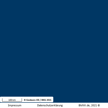
100 km
© Geobasis-DE / BKG 2015
Impressum
Datenschutzerklärung
BMWi.de, 2021 ©