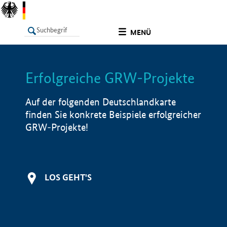
undefined
MENÜ
Erfolgreiche GRW-Projekte
LISTE
Filter
Info
Auf der folgenden Deutschlandkarte
finden Sie konkrete Beispiele erfolgreicher
GRW-Projekte!
LOS GEHT'S