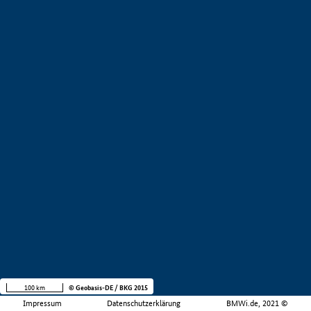
100 km
© Geobasis-DE / BKG 2015
Impressum
Datenschutzerklärung
BMWi.de, 2021 ©