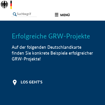
undefined
MENÜ
Erfolgreiche GRW-Projekte
LISTE
Filter
Info
Auf der folgenden Deutschlandkarte
finden Sie konkrete Beispiele erfolgreicher
GRW-Projekte!
LOS GEHT'S