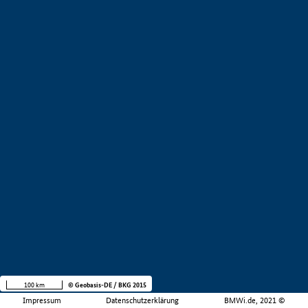
100 km
© Geobasis-DE / BKG 2015
Impressum
Datenschutzerklärung
BMWi.de, 2021 ©