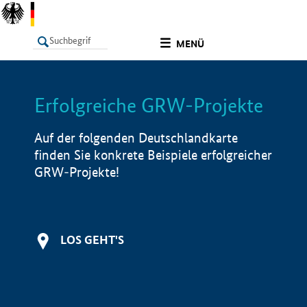
undefined
MENÜ
Erfolgreiche GRW-Projekte
LISTE
Filter
Info
Auf der folgenden Deutschlandkarte
finden Sie konkrete Beispiele erfolgreicher
GRW-Projekte!
LOS GEHT'S