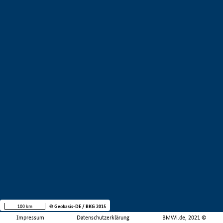
100 km
© Geobasis-DE / BKG 2015
Impressum
Datenschutzerklärung
BMWi.de, 2021 ©