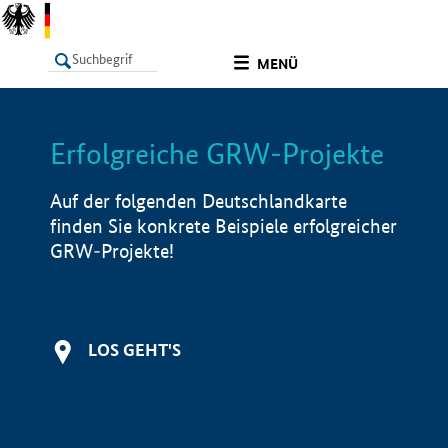
undefined
MENÜ
Erfolgreiche GRW-Projekte
LISTE
Filter
Info
Auf der folgenden Deutschlandkarte
finden Sie konkrete Beispiele erfolgreicher
GRW-Projekte!
LOS GEHT'S