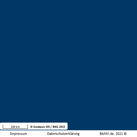
100 km
© Geobasis-DE / BKG 2015
Impressum
Datenschutzerklärung
BMWi.de, 2021 ©