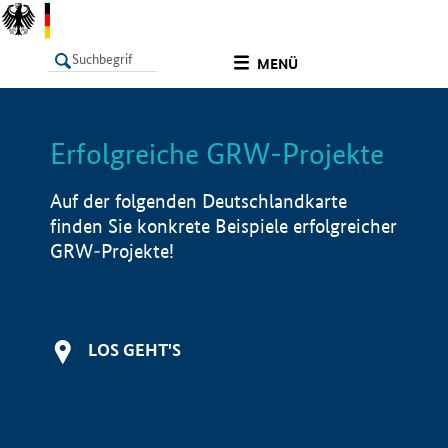
undefined
MENÜ
Erfolgreiche GRW-Projekte
LISTE
Filter
Info
Auf der folgenden Deutschlandkarte
finden Sie konkrete Beispiele erfolgreicher
GRW-Projekte!
LOS GEHT'S