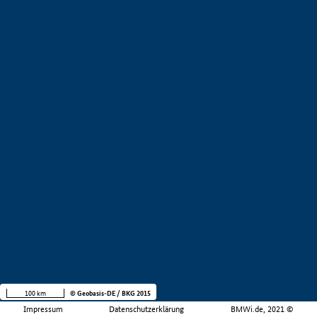
100 km
© Geobasis-DE / BKG 2015
Impressum
Datenschutzerklärung
BMWi.de, 2021 ©