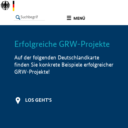
undefined
MENÜ
Erfolgreiche GRW-Projekte
LISTE
Filter
Info
Auf der folgenden Deutschlandkarte
finden Sie konkrete Beispiele erfolgreicher
GRW-Projekte!
LOS GEHT'S