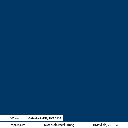
100 km
© Geobasis-DE / BKG 2015
Impressum
Datenschutzerklärung
BMWi.de, 2021 ©