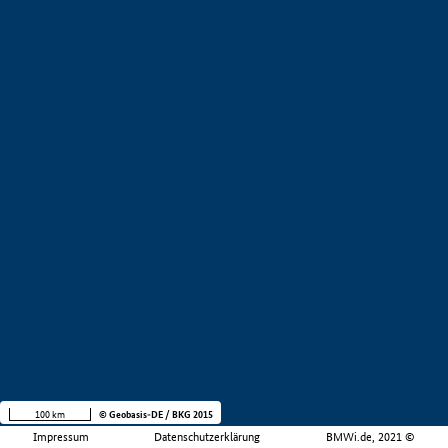
100 km
© Geobasis-DE / BKG 2015
Impressum
Datenschutzerklärung
BMWi.de, 2021 ©