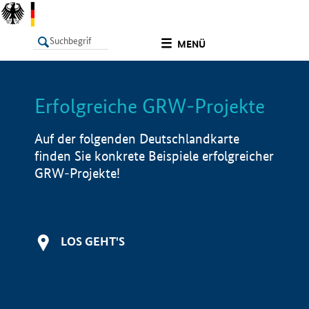
undefined
MENÜ
Erfolgreiche GRW-Projekte
LISTE
Filter
Info
Auf der folgenden Deutschlandkarte
finden Sie konkrete Beispiele erfolgreicher
GRW-Projekte!
LOS GEHT'S